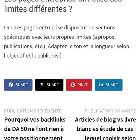
limites différentes ?
Oui. Les pages entreprise disposent de sections
spécifiques avec leurs propres limites (à propos,
publications, etc.). Adaptez le ton et la longueur selon
l’objectif et le public visé.
SHARE
SHARE
PIN IT
SHARE
Navigation
Publication
P
PUBLICATION PRÉCÉDENTE
PUBLICATION SUIVANTE
précédente :
s
Pourquoi vos backlinks
Articles de blog vs livre
de
de DA 50 ne font rien à
blanc vs étude de cas :
l’article
votre positionnement
lequel choisir selon