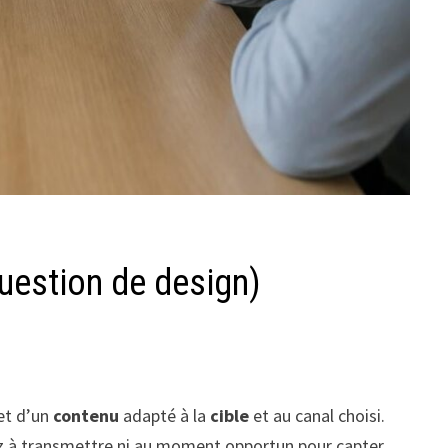
question de design)
et d’un
contenu
adapté à la
cible
et au canal choisi.
 à transmettre ni au moment opportun pour capter