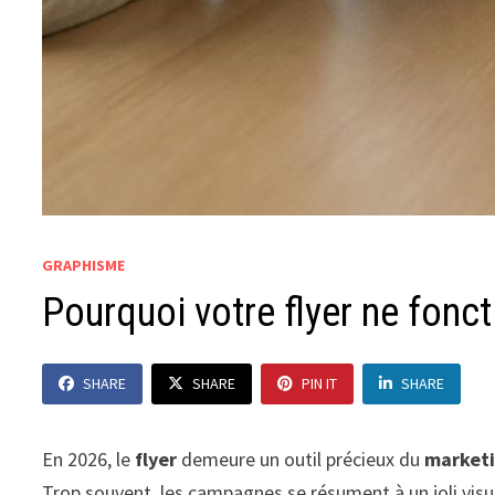
GRAPHISME
Pourquoi votre flyer ne fonc
SHARE
SHARE
PIN IT
SHARE
En 2026, le
flyer
demeure un outil précieux du
market
Trop souvent, les campagnes se résument à un joli visu