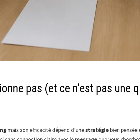
tionne pas (et ce n’est pas une 
ing
mais son efficacité dépend d’une
stratégie
bien pensée 
el sans connection claire avec le
message
que vous cherchez